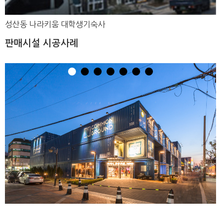
성산동 나라키움 대학생기숙사
판매시설 시공사례
1
2
3
4
5
6
7