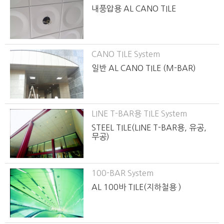
내풍압용 AL CANO TILE
CANO TILE System
일반 AL CANO TILE (M-BAR)
LINE T-BAR용 TILE System
STEEL TILE(LINE T-BAR용, 유공,
무공)
100-BAR System
AL 100바 TILE(지하철용 )