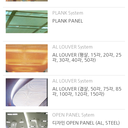
PLANK System
PLANK PANEL
AL LOUVER System
AL LOUVER (평살, 15각, 20각, 25
각, 30각, 40각, 50각)
AL LOUVER System
AL LOUVER (겹살, 50각, 75각, 85
각, 100각, 120각, 150각)
OPEN PANEL Sytem
디자인 OPEN PANEL (AL, STEEL)