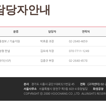
담당자안내
분류
담당자
연락처
품정보 / 기술지원
박효종 과장
02-2640-4659
정형 판넬
김모세 차장
070-7711-1249
이(YSP)
김종규 부장
02-2640-4578
본사
경기도 시흥시 공단1대로321번길 45
전화
(고객센터) 02-
서울사무소
서울특별시 양천구 목3동 603-4 유창빌딩
화성공장
COPYRIGHT ⓒ 2000 YOOCHANG CO.,LTD. ALLRIGHTS RESER