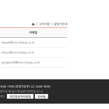
>
고객지원
>
담당자안내
이메일
hjpark@yoo-chang.co.kr
ehaus@yoo-chang.co.kr
jongkyu98@yoo-chang.co.kr
2648-1998
(경영지원부) 02-2648-9600
경기도 화성시 화성로785번길 91-6
VED.
개인정보처리방침
모바일