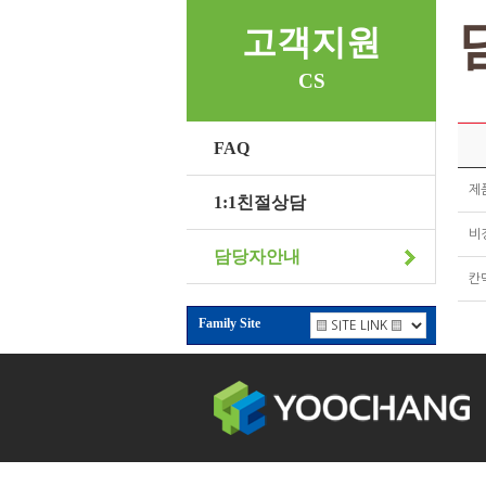
고객지원
CS
FAQ
제
1:1친절상담
비
담당자안내
칸막
Family Site