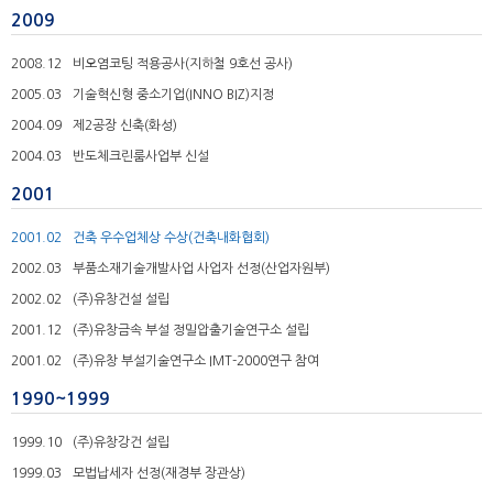
2009
2008.12
비오염코팅 적용공사(지하철 9호선 공사)
2005.03
기술혁신형 중소기업(INNO BIZ)지정
2004.09
제2공장 신축(화성)
2004.03
반도체크린룸사업부 신설
2001
2001.02
건축 우수업체상 수상(건축내화협회)
2002.03
부품소재기술개발사업 사업자 선정(산업자원부)
2002.02
(주)유창건설 설립
2001.12
(주)유창금속 부설 정밀압출기술연구소 설립
2001.02
(주)유창 부설기술연구소 IMT-2000연구 참여
1990~1999
1999.10
(주)유창강건 설립
1999.03
모법납세자 선정(재경부 장관상)