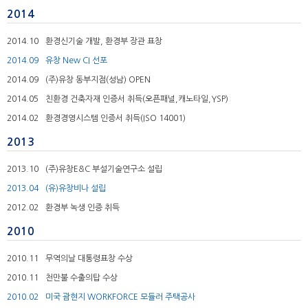
2014
2014.10
환경신기술 개발, 환경부 장관 표창
2014.09
유창 New CI 선포
2014.09
(주)유창 동부지점(성남) OPEN
2014.05
친환경 건축자재 인증서 취득(오픈패널,캐노타일,YSP)
2014.02
환경경영시스템 인증서 취득(ISO 14001)
2013
2013.10
(주)유창E&C 부설기술연구소 설립
2013.04
(유)유창비나 설립
2012.02
환경부 녹생 인증 취득
2010
2010.11
무역의날 대통령표창 수상
2010.11
천만불 수출의탑 수상
2010.02
미국 괌현지 WORKFORCE 모듈러 주택공사