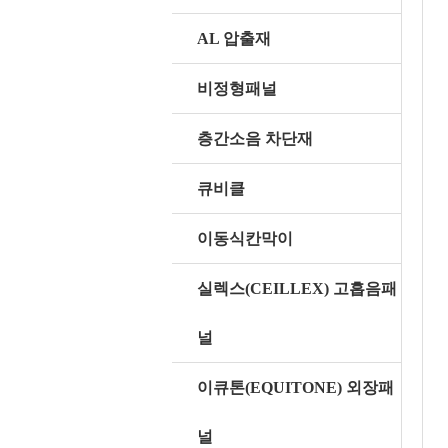
AL 압출재
비정형패널
층간소음 차단재
큐비클
이동식칸막이
실렉스(CEILLEX) 고흡음패
널
이큐톤(EQUITONE) 외장패
널