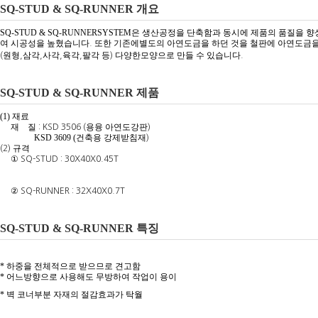
SQ-STUD & SQ-RUNNER 개요
SQ-STUD & SQ-RUNNERSYSTEM
은 생산공정을 단축함과 동시에 제품의 품질을 향
여 시공성을 높혔습니다
또한 기존에별도의 아연도금을 하던 것을 철판에 아연도금
.
원형
삼각
사각
육각
팔각 등
다양한모양으로 만들 수 있습니다
(
,
,
,
,
)
.
SQ-STUD & SQ-RUNNER 제품
(1)
재료
재
질
용융 아연도강판
: KSD 3506 (
)
KSD 3609 (
건축용 강제받침재
)
규격
(2)
①
SQ-STUD : 30X40X0.45T
②
SQ-RUNNER : 32X40X0.7T
SQ-STUD & SQ-RUNNER 특징
*
하중을 전체적으로 받으므로 견고함
*
어느방향으로 사용해도 무방하여 작업이 용이
*
벽 코너부분 자재의 절감효과가 탁월